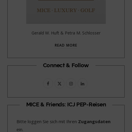
Gerald W. Huft & Petra M. Schlosser
READ MORE
Connect & Follow
F
X
I
L
a
(
n
i
c
T
s
n
MICE & Friends: ICJ PEP-Reisen
e
w
t
k
Bitte loggen Sie sich mit Ihren
Zugangsdaten
b
i
a
e
ein.