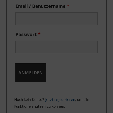
k
e
a
n
Email / Benutzername
*
r
m
)
Passwort
*
Noch kein Konto?
Jetzt registrieren
, um alle
Funktionen nutzen zu können.