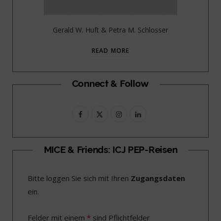
Gerald W. Huft & Petra M. Schlosser
READ MORE
Connect & Follow
F
X
I
L
a
(
n
i
c
T
s
n
MICE & Friends: ICJ PEP-Reisen
e
w
t
k
Bitte loggen Sie sich mit Ihren
Zugangsdaten
b
i
a
e
ein.
o
t
g
d
o
t
r
I
Felder mit einem
*
sind Pflichtfelder