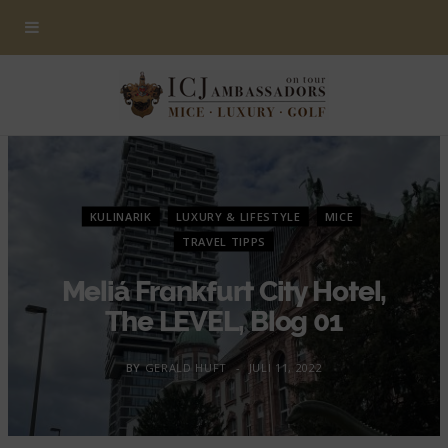
KULINARIK
LUXURY & LIFESTYLE
MICE
TRAVEL TIPPS
Meliá Frankfurt City Hotel,
The LEVEL, Blog 01
BY
GERALD HUFT
JULI 11, 2022