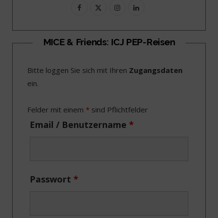
F
X
I
L
a
(
n
i
c
T
s
n
MICE & Friends: ICJ PEP-Reisen
e
w
t
k
Bitte loggen Sie sich mit Ihren
Zugangsdaten
b
i
a
e
ein.
o
t
g
d
o
t
r
I
Felder mit einem
*
sind Pflichtfelder
k
e
a
n
Email / Benutzername
*
r
m
)
Passwort
*