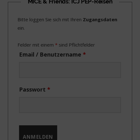
c
T
s
n
MICE & Friends: ICJ PEP-Reisen
e
w
t
k
Bitte loggen Sie sich mit Ihren
Zugangsdaten
b
i
a
e
ein.
o
t
g
d
o
t
r
I
Felder mit einem
*
sind Pflichtfelder
k
e
a
n
Email / Benutzername
*
r
m
)
Passwort
*