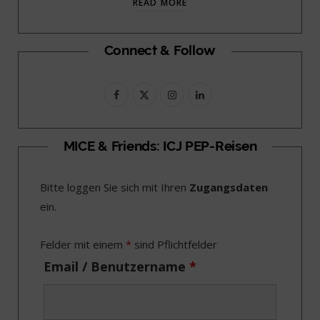
READ MORE
Connect & Follow
F
X
I
L
a
(
n
i
c
T
s
n
MICE & Friends: ICJ PEP-Reisen
e
w
t
k
Bitte loggen Sie sich mit Ihren
Zugangsdaten
b
i
a
e
ein.
o
t
g
d
o
t
r
I
Felder mit einem
*
sind Pflichtfelder
k
e
a
n
Email / Benutzername
*
r
m
)