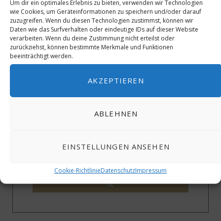
Um dir ein optimales Erlebnis zu bieten, verwenden wir Technologien
wie Cookies, um Geräteinformationen zu speichern und/oder darauf
zuzugreifen. Wenn du diesen Technologien zustimmst, können wir
Daten wie das Surfverhalten oder eindeutige IDs auf dieser Website
PREV POST
NEXT POST
verarbeiten. Wenn du deine Zustimmung nicht erteilst oder
zurückziehst, können bestimmte Merkmale und Funktionen
Rückblick 2022 in Bildern:
Scenic Group, Emerald
beeinträchtigt werden.
24.04. -26.04.2022
Azzurra, Abu Dhabi, BDT*
Jumeirah Port Soller
27.12 – 03.01.23, Blog 09
AKZEPTIEREN
Mallorca: „Der Sonne
entgegen“
ABLEHNEN
EINSTELLUNGEN ANSEHEN
Cookie-Richtlinie
Datenschutz
Impressum