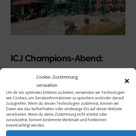
ICJ Champions-Abend:
Montag 19.5.-20.5.2025
Cookie-Zustimmung
verwalten
Programm (Sponsorship: Hotel Amadeus, General
Um dir ein optimales Erlebnis zu bieten, verwenden wir Technologien
Manager Marc Prokop):
wie Cookies, um Geräteinformationen zu speichern und/oder darauf
zuzugreifen. Wenn du diesen Technologien zustimmst, können wir
Daten wie das Surfverhalten oder eindeutige IDs auf dieser Website
Montag 19.5.2025
verarbeiten. Wenn du deine Zustimmung nicht erteilst oder
zurückziehst, können bestimmte Merkmale und Funktionen
beeinträchtigt werden.
Anreise per PKW (kostenfreie Parkplätze); per U 4 ab
HBF oder Messe bis Hessencenter (Name der