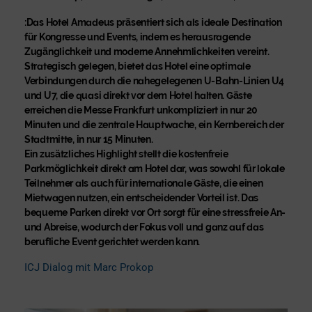
:Das Hotel Amadeus präsentiert sich als ideale Destination
für Kongresse und Events, indem es herausragende
Zugänglichkeit und moderne Annehmlichkeiten vereint.
Strategisch gelegen, bietet das Hotel eine optimale
Verbindungen durch die nahegelegenen U-Bahn-Linien U4
und U7, die quasi direkt vor dem Hotel halten. Gäste
erreichen die Messe Frankfurt unkompliziert in nur 20
Minuten und die zentrale Hauptwache, ein Kernbereich der
Stadtmitte, in nur 15 Minuten.
Ein zusätzliches Highlight stellt die kostenfreie
Parkmöglichkeit direkt am Hotel dar, was sowohl für lokale
Teilnehmer als auch für internationale Gäste, die einen
Mietwagen nutzen, ein entscheidender Vorteil ist. Das
bequeme Parken direkt vor Ort sorgt für eine stressfreie An-
und Abreise, wodurch der Fokus voll und ganz auf das
berufliche Event gerichtet werden kann.
ICJ Dialog mit Marc Prokop