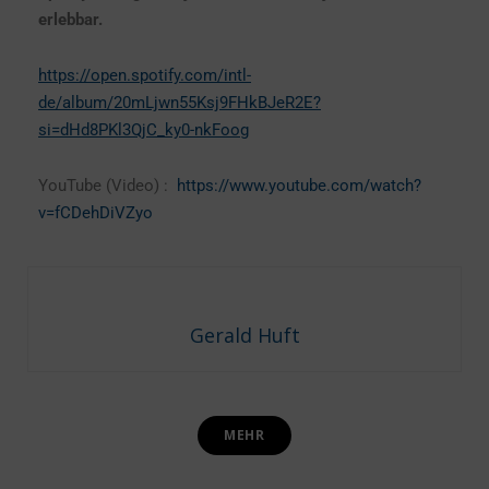
erlebbar.
https://open.spotify.com/intl-
de/album/20mLjwn55Ksj9FHkBJeR2E?
si=dHd8PKl3QjC_ky0-nkFoog
YouTube (Video) :
https://www.youtube.com/watch?
v=fCDehDiVZyo
Gerald Huft
MEHR