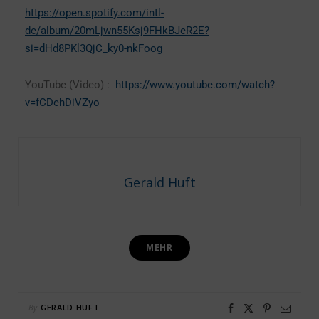
https://open.spotify.com/intl-
de/album/20mLjwn55Ksj9FHkBJeR2E?
si=dHd8PKl3QjC_ky0-nkFoog
YouTube (Video) :
https://www.youtube.com/watch?
v=fCDehDiVZyo
Gerald Huft
MEHR
By
GERALD HUFT