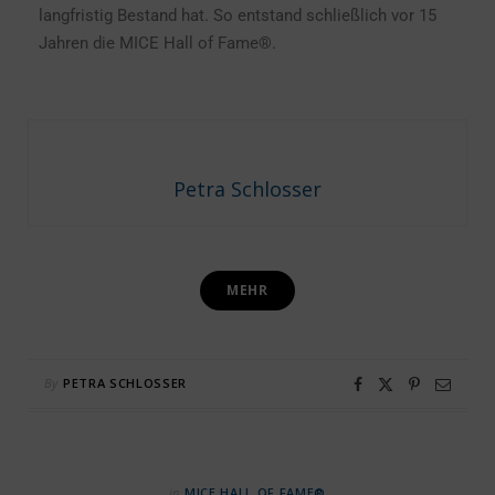
langfristig Bestand hat. So entstand schließlich vor 15
Jahren die MICE Hall of Fame®.
Petra Schlosser
MEHR
By
PETRA SCHLOSSER
in
MICE HALL OF FAME®