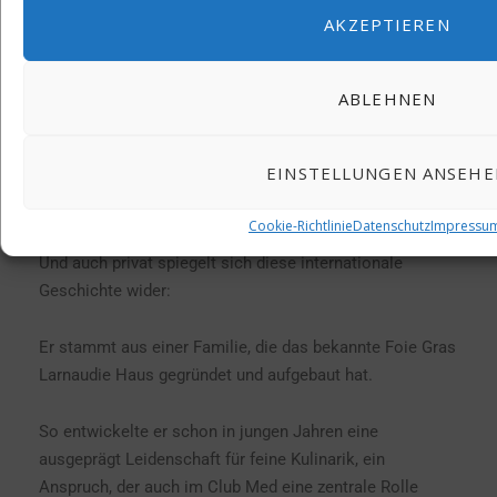
Planungssicherheit bietet, verbunden mit höchster
AKZEPTIEREN
Erlebnisqualität.
Gleichzeitig spielt Nachhaltigkeit eine zentrale Rolle:
ABLEHNEN
von Green Globe-zertifizierten Resorts bis hin zu lokalen
Initiativen wie „Green Farmers“ oder „Friends Around the
EINSTELLUNGEN ANSEHE
World“. Verantwortung wird hier nicht nur kommuniziert,
sondern umgesetzt.
Cookie-Richtlinie
Datenschutz
Impressu
Und auch privat spiegelt sich diese internationale
Geschichte wider:
Er stammt aus einer Familie, die das bekannte Foie Gras
Larnaudie Haus gegründet und aufgebaut hat.
So entwickelte er schon in jungen Jahren eine
ausgeprägt Leidenschaft für feine Kulinarik, ein
Anspruch, der auch im Club Med eine zentrale Rolle