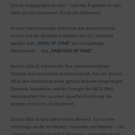
Sokoll
eingegangen zu sein – und das Ergebnis ist weit
mehr als ein Kunstwerk: Es ist ein Statement.
In einer faszinierenden Symbiose aus künstlerischer
Vision und der gelebten Exzellenz von ICJ entstand
parallel zum „
SONG OF FAME
“ ein einzigartiges
Meisterwerk – das
„PAINTING OF FAME“
.
Kerstin Sokoll, bekannt für ihre unverwechselbare
Stilistik und emotionale Ausdruckskraft, hat mit diesem
Werk den Herzschlag einer ganzen Branche eingefangen.
Dynamik, Inspiration und die Energie der MICE-Welt
verschmelzen hier zu einer visuellen Erzählung, die
bewegt, motiviert und fasziniert.
Dieses Bild ist kein dekoratives Beiwerk. Es ist eine
Hommage an die Vordenker, Visionäre und Macher – die
„Voices of Fame“ der MICE-Branche – und zugleich ein