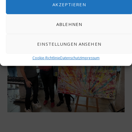
brillante Symbiose
AKZEPTIEREN
JUNI 11, 2025
ABLEHNEN
EINSTELLUNGEN ANSEHEN
Cookie-Richtlinie
Datenschutz
Impressum