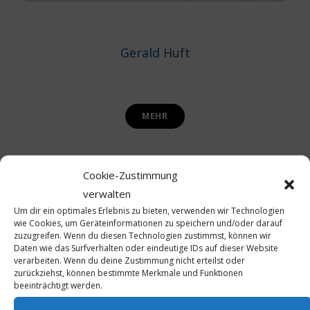
Gerald Huft
MEHR
Cookie-Zustimmung
By
GERALD HUFT
verwalten
Um dir ein optimales Erlebnis zu bieten, verwenden wir Technologien
wie Cookies, um Geräteinformationen zu speichern und/oder darauf
zuzugreifen. Wenn du diesen Technologien zustimmst, können wir
in
MICE
PAINTING OF FAME
SONG OF FAME
Daten wie das Surfverhalten oder eindeutige IDs auf dieser Website
verarbeiten. Wenn du deine Zustimmung nicht erteilst oder
Musik & Kunst in der
zurückziehst, können bestimmte Merkmale und Funktionen
beeinträchtigt werden.
MICE-Branche – eine