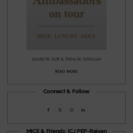
Gerald W. Huft & Petra M. Schlosser
READ MORE
Connect & Follow
F
X
I
L
a
(
n
i
c
T
s
n
MICE & Friends: ICJ PEP-Reisen