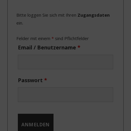
e
w
t
k
Bitte loggen Sie sich mit Ihren
Zugangsdaten
b
i
a
e
ein.
o
t
g
d
o
t
r
I
Felder mit einem
*
sind Pflichtfelder
k
e
a
n
Email / Benutzername
*
r
m
)
Passwort
*