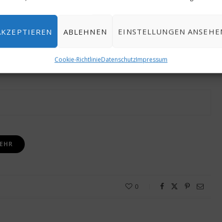
 Product Launch, Car Launch, wir machen alles möglich.
AKZEPTIEREN
ABLEHNEN
EINSTELLUNGEN ANSEHE
ilvolle Einrichtung und modernste Technik und bieten alles,
einen Firmenmeetings bis hin zu Hochzeitsfeiern mit 200
 Eventlocation.
Cookie-Richtlinie
Datenschutz
Impressum
EHR
0