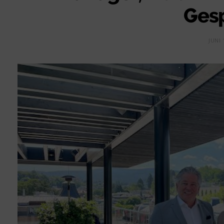
Ges
JUNI 