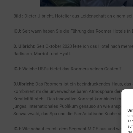
Bild : Dieter Ulbricht, Hotelier aus Leidenschaft an einem se
ICJ:
Seit wann haben Sie die Führung des Roomer Hotels in 
D. Ulbricht:
Seit Oktober 2023 leite ich das Hotel nach mehr
Radisson, Marriott und Hyatt.
ICJ
: Welche USPs bietet das Roomers seinen Gästen ?
D.Ulbricht:
Das Roomers ist ein beeindruckendes Haus, das 
kombiniert mi der unverwechselbaren Atmosphäre der Roomer’
Kreativität steht. Das innovative Konzept kombiniert mit ein
junges, internationales Publikum genauso an wie anspruchsv
Um 
Schwarzwald, das Spa und die Pan-Asiatische Küche sind ab
um 
Tec
auf
ICJ
: Wie schaut es mit dem Segment MICE aus und welche 
zur