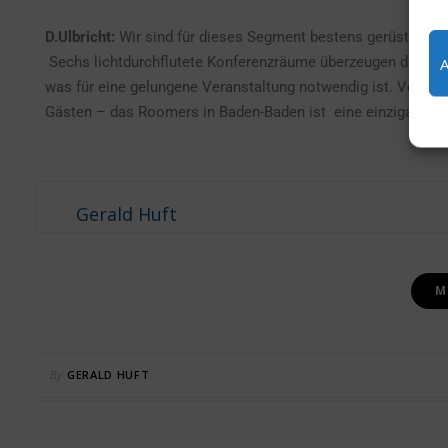
D.Ulbricht:
Wir sind für dieses Segment bestens gerüstet. Ob
Sechs lichtdurchflutete Konferenzräume überzeugen durch st
was für eine gelungene Veranstaltung notwendig ist. Von kl
Gästen – das Roomers in Baden-Baden ist eine einzigartige
Gerald Huft
M
By
GERALD HUFT