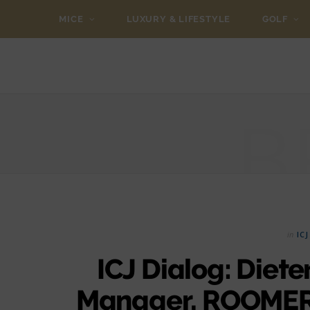
MICE
LUXURY & LIFESTYLE
GOLF
B
in
IC
ICJ Dialog: Diete
Manager, ROOMER