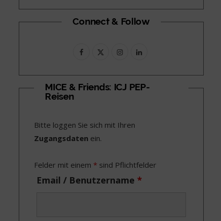
Connect & Follow
F
X
I
L
a
(
n
i
c
T
s
n
MICE & Friends: ICJ PEP-
Reisen
e
w
t
k
b
i
a
e
Bitte loggen Sie sich mit Ihren
o
t
g
d
Zugangsdaten
ein.
o
t
r
I
Felder mit einem
*
sind Pflichtfelder
k
e
a
n
Email / Benutzername
*
r
m
)