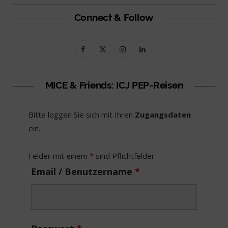
Connect & Follow
F
X
I
L
a
(
n
i
c
T
s
n
MICE & Friends: ICJ PEP-Reisen
e
w
t
k
Bitte loggen Sie sich mit Ihren
Zugangsdaten
b
i
a
e
ein.
o
t
g
d
o
t
r
I
Felder mit einem
*
sind Pflichtfelder
k
e
a
n
Email / Benutzername
*
r
m
)