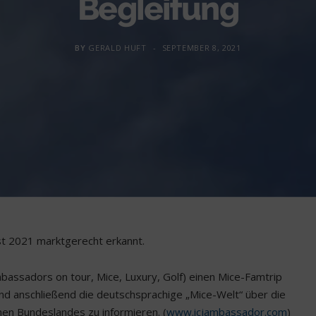
Begleitung
BY
GERALD HUFT
SEPTEMBER 8, 2021
t 2021 marktgerecht erkannt.
assadors on tour, Mice, Luxury, Golf) einen Mice-Famtrip
d anschließend die deutschsprachige „Mice-Welt“ über die
hen Bundeslandes zu informieren. (
www.icjambassador.com
)