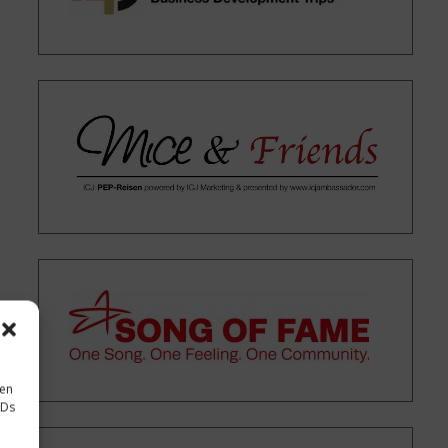
sen
IDs