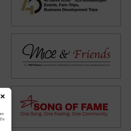
sen
IDs