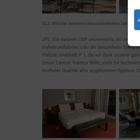
ICJ: Welche weiteren Besonderheiten bietet ih
JFE: Ein weiterer USP unsererseits ist unsere 
Hafenrundfahrten oder als besonderes Event v
Plätzen innerhalb P 1, die wir dank unserer g
Unser Caterer Traiteur Wille, steht für hochwe
höchster Qualität aller angebotenen Speisen, fü