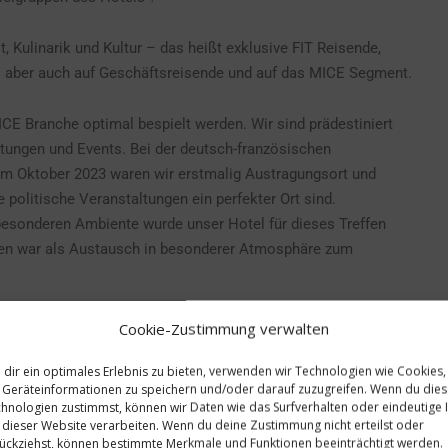
t, Kulinarik und Kultur – das heißt exklusive FIT Reisende,
ns aber auch auf Geschäftsreisende und auf das MICE Segment.
CE Branche optimal bespielt werden. Wir sind prädestiniert
tungen und Events. Bei der deutsch-französischen
m Oktober 2023 waren wir erstmalig Austragungsort und
 politische Veranstaltungen ein perfekter Ort sind.
besonderen Ambiente wurde unser Hotel für dieses Treffen
nen war als Austausch in besonderer Atmosphäre zum
Cookie-Zustimmung verwalten
dir ein optimales Erlebnis zu bieten, verwenden wir Technologien wie Cookies,
Geräteinformationen zu speichern und/oder darauf zuzugreifen. Wenn du die
hnologien zustimmst, können wir Daten wie das Surfverhalten oder eindeutige 
 dieser Website verarbeiten. Wenn du deine Zustimmung nicht erteilst oder
ückziehst, können bestimmte Merkmale und Funktionen beeinträchtigt werden.