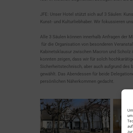
JFE: Unser Hotel stützt sich auf 3 Säulen: Kuns
Kunst- und Kulturliebhaber. Wir fokussieren u
Alle 3 Säulen können innerhalb Anfragen der MI
für die Organisation von besonderen Veranstal
Kabinetsklausur zwischen Macron und Scholz i
konnten zeigen, dass wir für solch hochkarätige
Sicherheitstechnisch, aber auch aufgrund des 
gewählt. Das Abendessen für beide Delegatio
persönlichen Näherkommen gedacht.
Um 
um 
Tec
auf
zur