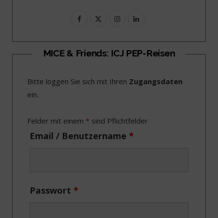
F
X
I
L
a
(
n
i
c
T
s
n
MICE & Friends: ICJ PEP-Reisen
e
w
t
k
Bitte loggen Sie sich mit Ihren
Zugangsdaten
b
i
a
e
ein.
o
t
g
d
o
t
r
I
Felder mit einem
*
sind Pflichtfelder
k
e
a
n
Email / Benutzername
*
r
m
)
Passwort
*