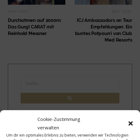
PREV POST
NEXT POST
Durchatmen auf 2000m:
ICJ Ambassadors on Tour
Das Gurgl CARAT mit
Empfehlungen: Ein
Reinhold Messner
buntes Potpourri von Club
Med Resorts
Cookie-Zustimmung
40 Jahre ICJ – Wir gratulieren
verwalten
Um dir ein optimales Erlebnis zu bieten, verwenden wir Technologien