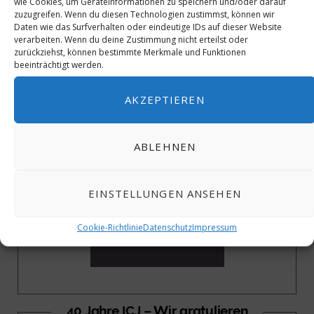
wie Cookies, um Geräteinformationen zu speichern und/oder darauf
zuzugreifen. Wenn du diesen Technologien zustimmst, können wir
Daten wie das Surfverhalten oder eindeutige IDs auf dieser Website
verarbeiten. Wenn du deine Zustimmung nicht erteilst oder
zurückziehst, können bestimmte Merkmale und Funktionen
beeinträchtigt werden.
40 Jahre ICJ – Wir gratulieren
AKZEPTIEREN
ABLEHNEN
EINSTELLUNGEN ANSEHEN
Cookie-Richtlinie
Datenschutz
Impressum
40 Jahre ICJ – Wir gratulieren