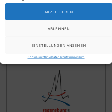
AKZEPTIEREN
ABLEHNEN
EINSTELLUNGEN ANSEHEN
40 Jahre ICJ – Wir gratulieren
Cookie-Richtlinie
Datenschutz
Impressum