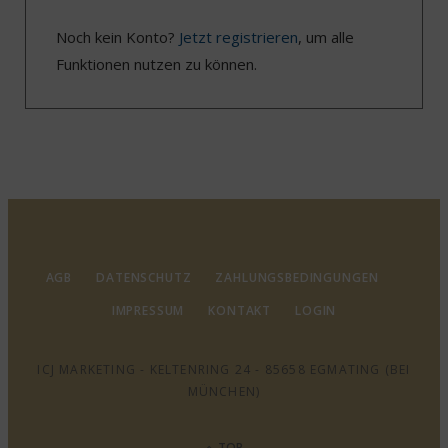
Noch kein Konto?
Jetzt registrieren
, um alle
Funktionen nutzen zu können.
AGB
DATENSCHUTZ
ZAHLUNGSBEDINGUNGEN
IMPRESSUM
KONTAKT
LOGIN
ICJ MARKETING - KELTENRING 24 - 85658 EGMATING (BEI
MÜNCHEN)
TOP