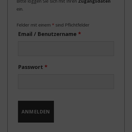
Bitte loggen Sie sich mit Ihren
Zugangsdaten
b
i
a
e
ein.
o
t
g
d
o
t
r
I
Felder mit einem
*
sind Pflichtfelder
k
e
a
n
Email / Benutzername
*
r
m
)
Passwort
*