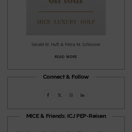
Gerald W. Huft & Petra M. Schlosser
READ MORE
Connect & Follow
F
X
I
L
a
(
n
i
c
T
s
n
MICE & Friends: ICJ PEP-Reisen
e
w
t
k