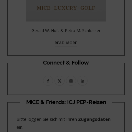
Gerald W. Huft & Petra M. Schlosser
READ MORE
Connect & Follow
F
X
I
L
a
(
n
i
c
T
s
n
MICE & Friends: ICJ PEP-Reisen
e
w
t
k
Bitte loggen Sie sich mit Ihren
Zugangsdaten
b
i
a
e
ein.
o
t
g
d