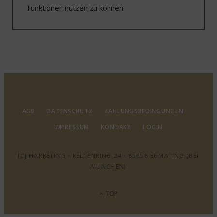
Funktionen nutzen zu können.
AGB
DATENSCHUTZ
ZAHLUNGSBEDINGUNGEN
IMPRESSUM
KONTAKT
LOGIN
ICJ MARKETING - KELTENRING 24 - 85658 EGMATING (BEI
MÜNCHEN)
TOP