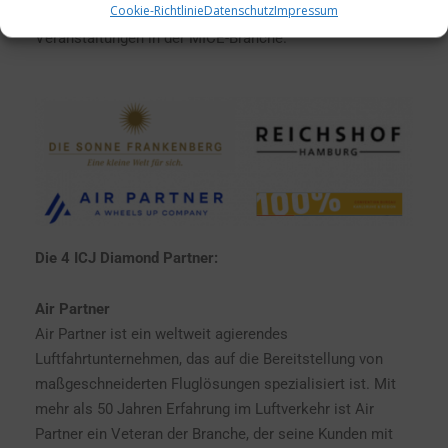
Cookie-Richtlinie
Datenschutz
Impressum
bevorzugter Austragungsort für hochkarätige
Veranstaltungen in der MICE-Branche.
Die 4 ICJ Diamond Partner:
Air Partner
Air Partner ist ein weltweit agierendes
Luftfahrtunternehmen, das auf die Bereitstellung von
maßgeschneiderten Fluglösungen spezialisiert ist. Mit
mehr als 50 Jahren Erfahrung im Luftverkehr ist Air
Partner ein Veteran der Branche, der seine Kunden mit