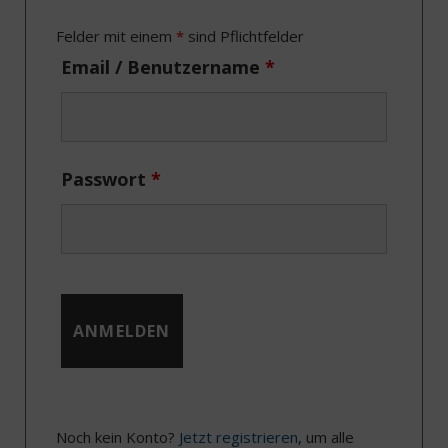
o
t
r
I
Felder mit einem
*
sind Pflichtfelder
k
e
a
n
Email / Benutzername
*
r
m
)
Passwort
*
Noch kein Konto?
Jetzt registrieren
, um alle