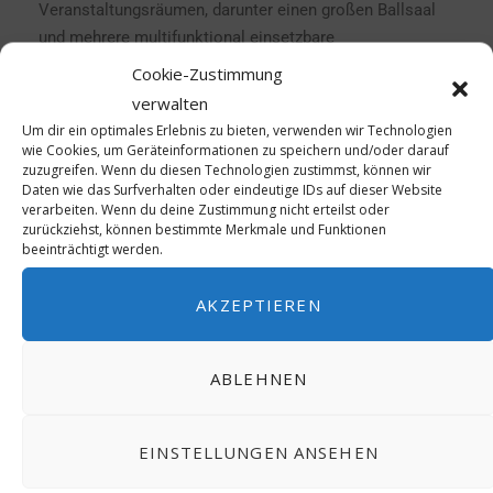
Veranstaltungsräumen, darunter einen großen Ballsaal
und mehrere multifunktional einsetzbare
Konferenzräume. Diese Räumlichkeiten sind mit dem
Cookie-Zustimmung
neuesten technologischen Equipment ausgestattet und
verwalten
werden durch das hauseigene Catering-Team unterstützt,
Um dir ein optimales Erlebnis zu bieten, verwenden wir Technologien
das sich auf individuell angepasste Menüs und
wie Cookies, um Geräteinformationen zu speichern und/oder darauf
zuzugreifen. Wenn du diesen Technologien zustimmst, können wir
Pausenverpflegung spezialisiert hat.
Daten wie das Surfverhalten oder eindeutige IDs auf dieser Website
verarbeiten. Wenn du deine Zustimmung nicht erteilst oder
zurückziehst, können bestimmte Merkmale und Funktionen
Ein weiteres herausragendes Merkmal des Frankfurt
beeinträchtigt werden.
Marriott Hotels ist sein kulinarisches Angebot. Mit zwei
Restaurants und einer Lounge-Bar können Gäste aus
AKZEPTIEREN
einer breiten Palette von Speisemöglichkeiten wählen –
von der gehobenen internationalen Küche bis hin zu
lokal inspirierten Gerichten.
ABLEHNEN
Mit seiner Kombination aus Luxus, optimaler Lage und
EINSTELLUNGEN ANSEHEN
Hingabe zum Service steht das Frankfurt Marriott Hotel
für Gastfreundschaft und präsentiert sich als ein