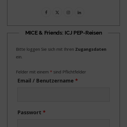
F
X
I
L
a
(
n
i
c
T
s
n
MICE & Friends: ICJ PEP-Reisen
e
w
t
k
Bitte loggen Sie sich mit Ihren
Zugangsdaten
b
i
a
e
ein.
o
t
g
d
o
t
r
I
Felder mit einem
*
sind Pflichtfelder
k
e
a
n
Email / Benutzername
*
r
m
)
Passwort
*