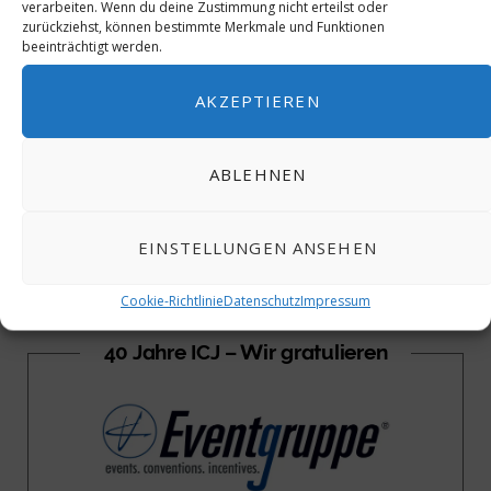
verarbeiten. Wenn du deine Zustimmung nicht erteilst oder
BDT*/Fam-Trip, Hotel Die
BDT*/Fam-Trip, Hotel Die
zurückziehst, können bestimmte Merkmale und Funktionen
Sonne Frankenberg,
Sonne Frankenberg,
beeinträchtigt werden.
Abschieds-Lunch, Blog 06
Segway Tour, Blog 07
AKZEPTIEREN
ABLEHNEN
EINSTELLUNGEN ANSEHEN
Cookie-Richtlinie
Datenschutz
Impressum
40 Jahre ICJ – Wir gratulieren