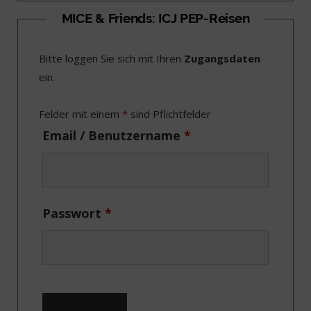
c
T
s
n
MICE & Friends: ICJ PEP-Reisen
e
w
t
k
Bitte loggen Sie sich mit Ihren
Zugangsdaten
b
i
a
e
ein.
o
t
g
d
o
t
r
I
Felder mit einem
*
sind Pflichtfelder
k
e
a
n
Email / Benutzername
*
r
m
)
Passwort
*