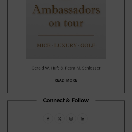
Gerald W. Huft & Petra M. Schlosser
READ MORE
Connect & Follow
F
X
I
L
a
(
n
i